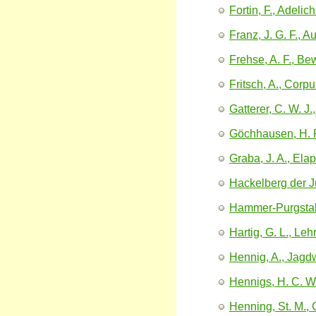
Fortin, F., Adelic
Franz, J. G. F., 
Frehse, A. F., B
Fritsch, A., Corpu
Gatterer, C. W. 
Göchhausen, H. F
Graba, J. A., Ela
Hackelberg der J
Hammer-Purgstall,
Hartig, G. L., Le
Hennig, A., Jagdw
Hennigs, H. C. W
Henning, St. M.,