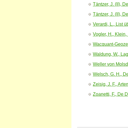
Täntzer, J. (II)
Täntzer, J. (II),
De
Verardi, L., List
Vogler, H., Klein
Wacquant-Geozelle
Waldung, W., Lag
Weller von Molsdo
Welsch, G. H., De
Zeisig, J. F., Arte
Zoanetti, F., De D