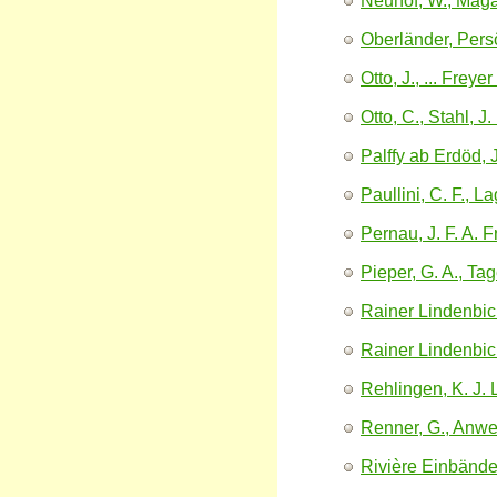
Neuhof, W., Maga
Oberländer, Pers
Otto, J., ... Frey
Otto, C., Stahl, 
Palffy ab Erdöd, J
Paullini, C. F., 
Pernau, J. F. A. F
Pieper, G. A., T
Rainer Lindenbiche
Rainer Lindenbiche
Rehlingen, K. J. 
Renner, G., Anwe
Rivière Einbänd