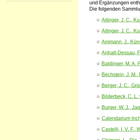
und Ergänzungen enthä
Die folgenden Sammlungs
Aitinger, J. C., 
Aitinger, J. C., 
Ammann, J., Küns
Anhalt-Dessau, Fri
Baldinger, M. A. 
Bechstein, J. M.,
Berger, J. C., G
Bilderbeck, C. L.
Burger, W. J., J
Calendarium Inclyt
Castelli, I. V. F.,