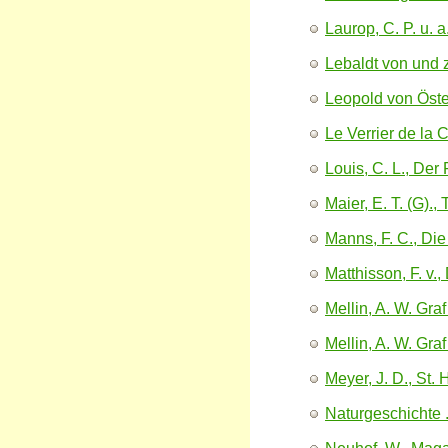
Laurop, C. P. u. 
Lebaldt von und 
Leopold von Öster
Le Verrier de la 
Louis, C. L., Der
Maier, E. T. (G).
Manns, F. C., Die
Matthisson, F. v.
Mellin, A. W. Gra
Mellin, A. W. Gra
Meyer, J. D., St.
Naturgeschichte ..