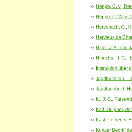
Heppe, C. v., Der
Heppe, C. W. v., 
Heresbach, C., Re
Hervieux de Chan
Hiller, J. A., Di
Hinrichs, J. C., 
Instruktion über 
Jagdbüchlein ...
Jagdtagebuch Herz
K., J. C., Fürst-
Karl Stülpner, de
Kast Freiherr v. 
Kurtzer Begriff d